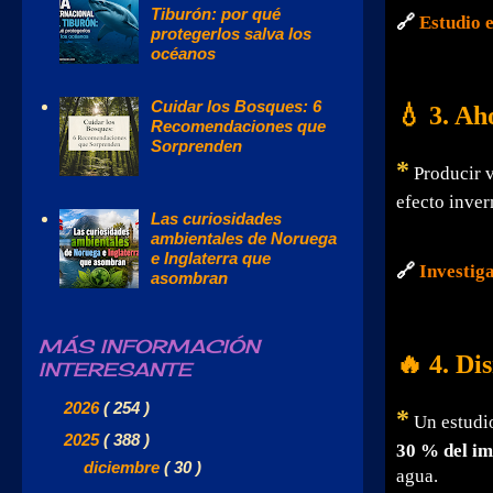
Tiburón: por qué
🔗
Estudio 
protegerlos salva los
océanos
Cuidar los Bosques: 6
💧 3. Ah
Recomendaciones que
Sorprenden
*
Producir v
efecto inver
Las curiosidades
ambientales de Noruega
e Inglaterra que
🔗
Investig
asombran
MÁS INFORMACIÓN
🔥 4. Di
INTERESANTE
►
2026
( 254 )
*
Un estudio
▼
2025
( 388 )
30 % del im
►
diciembre
( 30 )
agua.