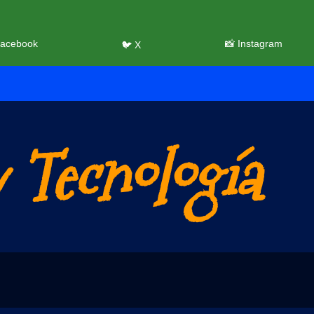
Facebook
📸 Instagram
🐦 X
 Tecnología