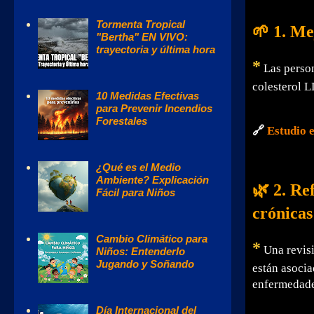
Tormenta Tropical
🌱 1. Me
"Bertha" EN VIVO:
trayectoria y última hora
*
Las person
colesterol L
10 Medidas Efectivas
para Prevenir Incendios
Forestales
🔗
Estudio 
¿Qué es el Medio
Ambiente? Explicación
🌿 2. Re
Fácil para Niños
crónicas
Cambio Climático para
*
Una revis
Niños: Entenderlo
Jugando y Soñando
están asocia
enfermedades
Día Internacional del