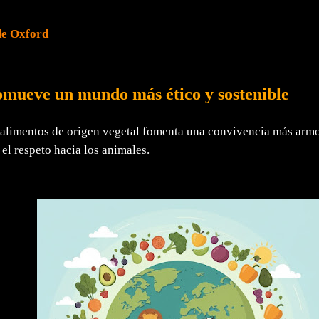
de Oxford
omueve un mundo más ético y sostenible
alimentos de origen vegetal fomenta una convivencia más armo
 el respeto hacia los animales.