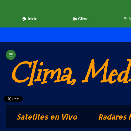
🌱 
🏠 Inicio
🌦️ Clima
☰
Clima, Medi
Satelites en Vivo
Radares 