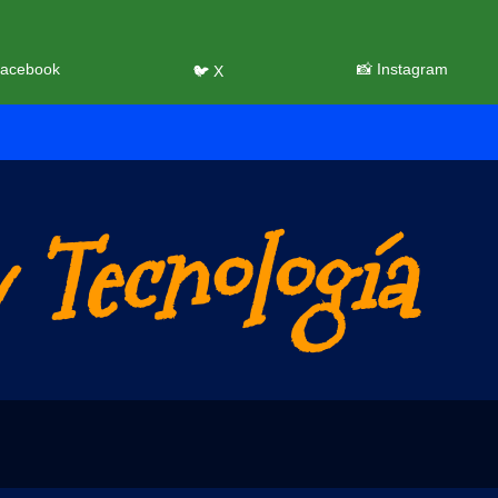
Facebook
📸 Instagram
🐦 X
 Tecnología