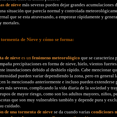
as de nieve
más severas pueden dejar grandes acumulaciones d
una situación que parecía normal y controlada meteorológicam
ernal que se esta atravesando, a empeorar rápidamente y gener
y mortales.
 tormenta de Nieve y cómo se forma:
a de nieve
es un
fenómeno meteorológico
que se caracteriza p
ompaña precipitaciones en forma de nieve, hielo, vientos fuertes
te inundaciones debido al deshielo rápido. Cabe mencionar que
ntensidad pueden variar dependiendo la zona, pero en general 
en lo mencionado anteriormente e incluso pueden extenderse p
nes más severas, complicando la vida diaria de la sociedad y t
grupos de mayor riesgo, como son los adultos mayores, niños, 
scotas que son muy vulnerables también y depende pura y excl
su cuidado.
n de una tormenta de nieve
se da cuando varias
condiciones 