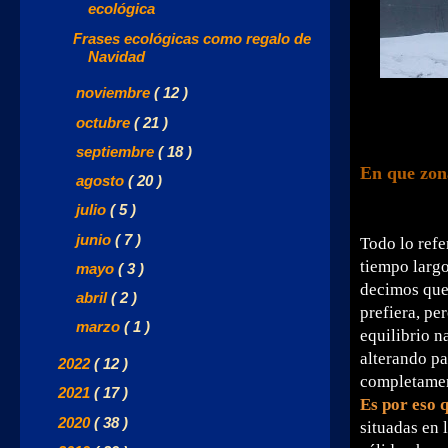
ecológica
Frases ecológicas como regalo de
Navidad
►
noviembre
( 12 )
►
octubre
( 21 )
►
septiembre
( 18 )
En que zona
►
agosto
( 20 )
►
julio
( 5 )
►
junio
( 7 )
Todo lo refe
tiempo largo
►
mayo
( 3 )
decimos que 
►
abril
( 2 )
prefiera, pe
►
marzo
( 1 )
equilibrio n
alterando pa
►
2022
( 12 )
completament
►
2021
( 17 )
Es por eso 
►
2020
( 38 )
situadas en 