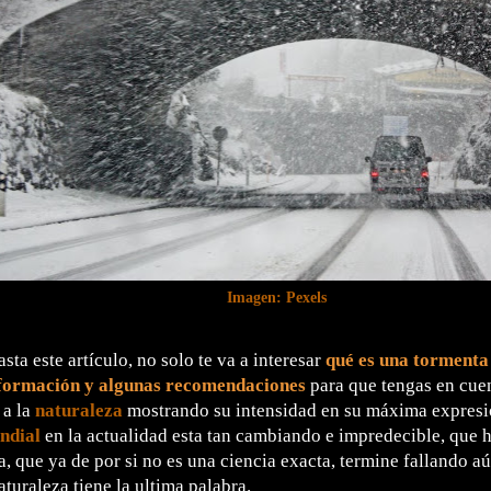
Imagen: Pexels
asta este artículo, no solo te va a interesar
qué es
una tormenta 
formación y algunas recomendaciones
para que tengas en cuen
 a la
naturaleza
mostrando su intensidad en su máxima expresi
ndial
en la actualidad esta tan cambiando e impredecible, que 
, que ya de por si no es una ciencia exacta, termine fallando 
aturaleza tiene la ultima palabra.