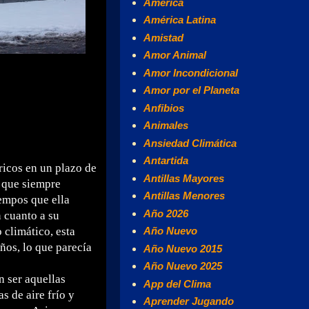
América
América Latina
Amistad
Amor Animal
Amor Incondicional
Amor por el Planeta
Anfibios
Animales
Ansiedad Climática
Antartida
éricos en un plazo de
Antillas Mayores
o que siempre
Antillas Menores
iempos que ella
Año 2026
n cuanto a su
 climático, esta
Año Nuevo
ños, lo que parecía
Año Nuevo 2015
Año Nuevo 2025
n ser aquellas
App del Clima
s de aire frío y
Aprender Jugando