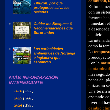
combinan, l
Tiburón: por qué
Es fundament
protegerlos salva los
con un siste
océanos
factores hac
humedad ret
Cuidar los Bosques: 6
Recomendaciones que
a desencaden
Sorprenden
de hielo.
La intensida
como la temp
Las curiosidades
La
temporad
ambientales de Noruega
preocupació
e Inglaterra que
asombran
Con la
natu
contaminad
más seguido
MÁS INFORMACIÓN
zonas del pl
INTERESANTE
quizás no se
►
2026
( 253 )
Una
torment
azotando co
►
2025
( 388 )
invernal hay
►
2024
( 195 )
cambio clim