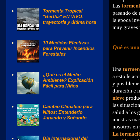
Las
torment
Tormenta Tropical
pasando de 
"Bertha" EN VIVO:
la epoca inv
trayectoria y última hora
muy graves 
10 Medidas Efectivas
Qué es una
para Prevenir Incendios
Forestales
Una
torment
¿Qué es el Medio
a esto le ac
Ambiente? Explicación
y posiblemen
Fácil para Niños
duración e i
nieve
produc
las situacio
Cambio Climático para
salud a los 
Niños: Entenderlo
Jugando y Soñando
nuestras ma
nosotros en 
La formació
Día Internacional del