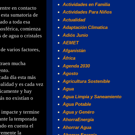
Actividades en Familia
entre en contacto
Actividades Para Niños
 esta sumatoria de
Actualidad
mado a toda esa
Adaptación Climatica
mosférica, comienza
Adiós Junio
 de agua o cristales
AEMET
de varios factores,
Afganistán
África
 traen mucha
Agenda 2030
ento.
Agosto
ada día esta más
Agricultura Sostenible
ealidad y es cada vez
Agua
icamente y hay
Agua Limpia y Saneamiento
ás no existían o
Agua Potable
 impacte y termine
Agua y Genéro
ante la temporada
AhorraEnergía
ndo en cuenta el
Ahorrar Agua
remente la
Ahorrar Energía