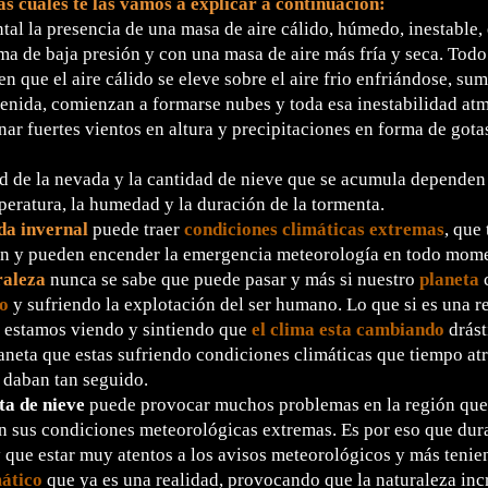
as cuales te las vamos a explicar a continuación:
al la presencia de una masa de aire cálido, húmedo, inestable, 
ma de baja presión y con una masa de aire más fría y seca. Todo
en que el aire cálido se eleve sobre el aire frio enfriándose, su
enida, comienzan a formarse nubes y toda esa inestabilidad at
ar fuertes vientos en altura y precipitaciones en forma de gotas
d de la nevada y la cantidad de nieve que se acumula dependen 
eratura, la humedad y la duración de la tormenta.
a invernal
puede traer
condiciones climáticas extremas
, que
n y pueden encender la emergencia meteorología en todo mom
raleza
nunca se sabe que puede pasar y más si nuestro
planeta
c
o
y sufriendo la explotación del ser humano. Lo que si es una r
 estamos viendo y sintiendo que
el
clima esta cambiando
drást
aneta que estas sufriendo condiciones climáticas que tiempo atr
 daban tan seguido.
a de nieve
puede provocar muchos problemas en la región que
n sus condiciones meteorológicas extremas. Es por eso que dur
 que estar muy atentos a los avisos meteorológicos y más tenie
ático
que ya es una realidad, provocando que la naturaleza inc