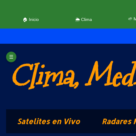
🌱 
🏠 Inicio
🌦️ Clima
☰
Clima, Medi
Satelites en Vivo
Radares 