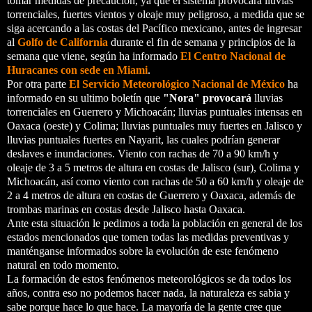
tomar medidas de precaución, ya que el sistema provocará lluvias
torrenciales, fuertes vientos y oleaje muy peligroso, a medida que se
siga acercando a las costas del Pacífico mexicano, antes de ingresar
al
Golfo de California
durante el fin de semana y principios de la
semana que viene, según ha informado
El Centro Nacional de
Huracanes con sede en Miami
.
Por otra parte
El Servicio Meteorológico Nacional de México
ha
informado en su ultimo boletín que
"Nora" provocará
lluvias
torrenciales en Guerrero y Michoacán; lluvias puntuales intensas en
Oaxaca (oeste) y Colima; lluvias puntuales muy fuertes en Jalisco y
lluvias puntuales fuertes en Nayarit, las cuales podrían generar
deslaves e inundaciones. Viento con rachas de 70 a 90 km/h y
oleaje de 3 a 5 metros de altura en costas de Jalisco (sur), Colima y
Michoacán, así como viento con rachas de 50 a 60 km/h y oleaje de
2 a 4 metros de altura en costas de Guerrero y Oaxaca, además de
trombas marinas en costas desde Jalisco hasta Oaxaca.
Ante esta situación le pedimos a toda la población en general de los
estados mencionados que tomen todas las medidas preventivas y
manténganse informados sobre la evolución de este fenómeno
natural en todo momento.
La formación de estos fenómenos meteorológicos se da todos los
años, contra eso no podemos hacer nada, la naturaleza es sabia y
sabe porque hace lo que hace. La mayoría de la gente cree que