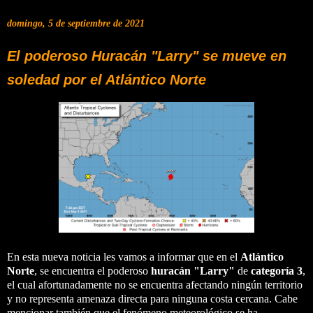
domingo, 5 de septiembre de 2021
El poderoso Huracán "Larry" se mueve en
soledad por el Atlántico Norte
En esta nueva noticia les vamos a informar que en el
Atlántico
Norte
, se encuentra el poderoso
huracán "Larry"
de
categoría 3
,
el cual afortunadamente no se encuentra afectando ningún territorio
y no representa amenaza directa para ninguna costa cercana. Cabe
mencionar también que el fenómeno meteorológico se ha