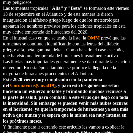
muy peligrosos.
Las tormentas tropicales
"Alfa" y "Beta"
se formaron este viernes
18 de septiembre en el Atlántico y de esta manera le dieron
inauguración al alfabeto griego luego de que los meteorólogos
agotaran los nombres previstos para los ciclones tropicales en esta
muy activa temporada de huracanes del 2020.
En el inusual caso en que se acabe la lista, la
OMM
prevé que las
tormentas se continúen identificando con las letras del alfabeto
griego: alfa, beta, gamma, delta... Como ha sido el caso este año,
que ha visto una temporada de huracanes inusualmente activa.
Las lluvias más importantes generalmente se dan durante la estación
de verano. En esta época también se produce la llegada de la
mayoría de huracanes procedentes del Atlántico.
Este 2020 viene muy complicado con la pandemia
del
Coronavirus(Covid19)
, y para esto los gobiernos están
haciendo un esfuerzo notable y brindando muchos recursos a
la parte de salud, para combatir a este virus que llego con toda
la intensidad. Sin embargo se pueden venir más nubes oscuras
en el horizonte, ya que la temporada de huracanes ya esta más
activa que nunca y se espera que la misma sea muy intensa en
los próximos meses.
Y finalmente para ir cerrando este artículo les vamos a explicar la
diferencia que hay entre un
huracán, un tifón y un ciclón
.