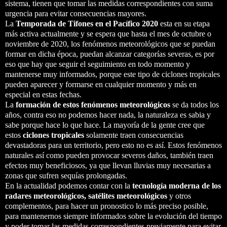
sistema, tienen que tomar las medidas correspondientes con suma
urgencia para evitar consecuencias mayores.
La
Temporada de Tifones en el Pacífico 2020
esta en su etapa
más activa actualmente y se espera que hasta el mes de octubre o
noviembre de 2020, los fenómenos meteorológicos que se puedan
formar en dicha época, puedan alcanzar categorías severas, es por
eso que hay que seguir el seguimiento en todo momento y
mantenerse muy informados, porque este tipo de ciclones tropicales
pueden aparecer y formarse en cualquier momento y más en
especial en estas fechas.
La
formación de estos fenómenos meteorológicos
se da todos los
años, contra eso no podemos hacer nada, la naturaleza es sabia y
sabe porque hace lo que hace. La mayoría de la gente cree que
estos
ciclones tropicales
solamente traen consecuencias
devastadoras para un territorio, pero esto no es así. Estos fenómenos
naturales así como pueden provocar severos daños, también traen
efectos muy beneficiosos, ya que llevan lluvias muy necesarias a
zonas que sufren sequías prolongadas.
En la actualidad podemos contar con la
tecnología moderna de los
radares meteorológicos, satélites meteorológicos
y otros
complementos, para hacer un pronostico lo más preciso posible,
para mantenernos siempre informados sobre la evolución del tiempo
y poder tomar las medidas correspondientes previamente para evitar