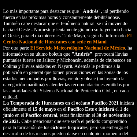
Lo más importante para destacar es que
"Andrés"
, irá perdiendo
fuerza en las próximas horas y constantemente debilitándose.
También cabe destacar que el fenómeno natural se irá moviendo
hacia el Oeste - Noroeste y lentamente girando su trayectoria hacia
el Oeste, para el día miércoles 12 de Mayo, según ha informado
El
Centro Nacional de Huracanes con sede en Miami
.
Por otra parte
El Servicio Meteorológico Nacional de México
, ha
informado en su ultimo boletín que
"Andrés"
, provocará lluvias
puntuales fuertes en Jalisco y Michoacán, además de chubascos en
Colima y lluvias aisladas en Nayarit. Además le pedimos a la
población en general que tomen precauciones en las zonas de los
estados mencionados por lluvias, viento y oleaje (incluyendo la
navegación marítima) y atender las recomendaciones emitidas por
las autoridades del Sistema Nacional de Protección Civil, en cada
entidad.
La Temporada de Huracanes en el océano Pacífico 2021
iniciará
oficialmente el
15 de mayo
en el
Pacífico Este e iniciará
el
1 de
junio
en el
Pacífico central
, estos finalizarán el
30 de noviembre
de 2021
. Cabe mencionar que este sería el período comprendido
para la formación de los
ciclones tropicales
, pero sin embargo el
desarrollo de los mismos pueden darse en cualquier momento del