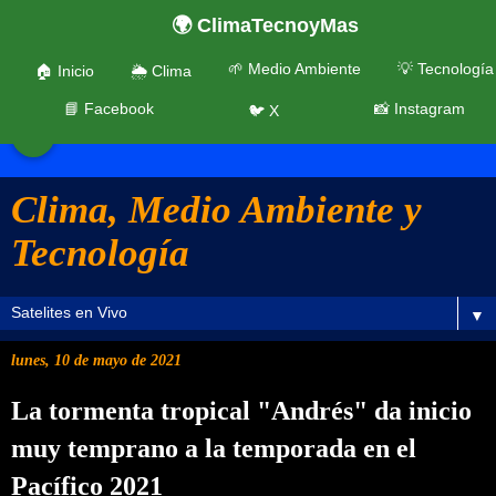
🌍 ClimaTecnoyMas
🌱 Medio Ambiente
💡 Tecnología
🏠 Inicio
🌦️ Clima
📘 Facebook
📸 Instagram
🐦 X
☰
Clima, Medio Ambiente y
Tecnología
▼
lunes, 10 de mayo de 2021
La tormenta tropical "Andrés" da inicio
muy temprano a la temporada en el
Pacífico 2021