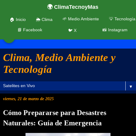
🌍 ClimaTecnoyMas
🌱 Medio Ambiente
💡 Tecnología
🏠 Inicio
🌦️ Clima
📘 Facebook
📸 Instagram
🐦 X
☰
Clima, Medio Ambiente y
Tecnología
▼
viernes, 21 de marzo de 2025
Cómo Prepararse para Desastres
Naturales: Guía de Emergencia