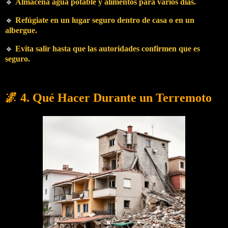
🔹
Almacena agua potable y alimentos para varios días.
🔹
Refúgiate en un lugar seguro dentro de casa o en un
albergue.
🔹
Evita salir hasta que las autoridades confirmen que es
seguro.
🌌 4. Qué Hacer Durante un Terremoto