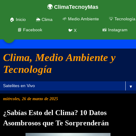
🌍 ClimaTecnoyMas
🌱 Medio Ambiente
💡 Tecnología
🏠 Inicio
🌦️ Clima
📘 Facebook
📸 Instagram
🐦 X
☰
Clima, Medio Ambiente y
Tecnología
▼
miércoles, 26 de marzo de 2025
¿Sabías Esto del Clima? 10 Datos
Asombrosos que Te Sorprenderán