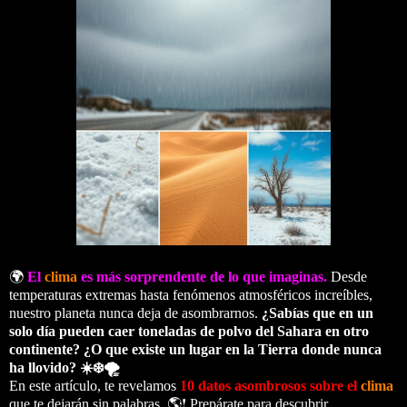
🌍
El
clima
es más sorprendente de lo que imaginas
.
Desde
temperaturas extremas hasta fenómenos atmosféricos increíbles,
nuestro planeta nunca deja de asombrarnos.
¿Sabías que en un
solo día pueden caer toneladas de polvo del Sahara en otro
continente?
¿O que existe un lugar en la Tierra donde nunca
ha llovido? ☀️❄️🌪️
En este artículo, te revelamos
10 datos asombrosos sobre el
clima
que te dejarán sin palabras. 🌎❗ Prepárate para descubrir