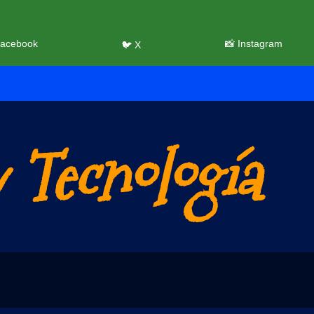
Facebook
📸 Instagram
🐦 X
 Tecnología