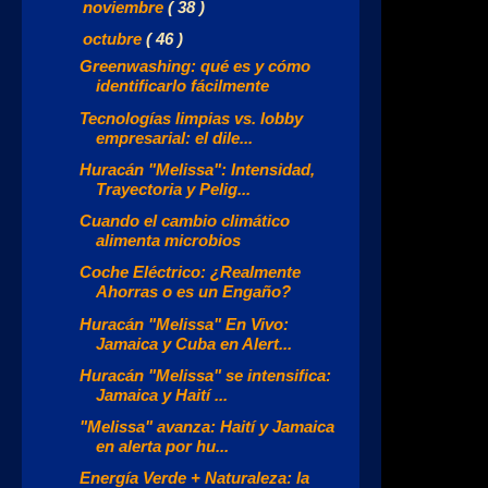
►
noviembre
( 38 )
▼
octubre
( 46 )
Greenwashing: qué es y cómo
identificarlo fácilmente
Tecnologías limpias vs. lobby
empresarial: el dile...
Huracán "Melissa": Intensidad,
Trayectoria y Pelig...
Cuando el cambio climático
alimenta microbios
Coche Eléctrico: ¿Realmente
Ahorras o es un Engaño?
Huracán "Melissa" En Vivo:
Jamaica y Cuba en Alert...
Huracán "Melissa" se intensifica:
Jamaica y Haití ...
"Melissa" avanza: Haití y Jamaica
en alerta por hu...
Energía Verde + Naturaleza: la