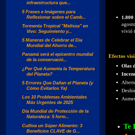
infraestructura que...
5 Frases e Imágenes para
Reflexionar sobre el Camb...
1.800 
agosto
Tormenta Tropical "Melissa" en
vivió 
Vivo: Seguimiento y...
5 Maneras de Celebrar el Día
Mundial del Ahorro de...
Panamá será el epicentro mundial
Efectos visi
de la conservació...
Olas d
¿Por Qué Aumenta la Temperatura
Incend
del Planeta?
Altern
5 Errores Que Dañan el Planeta (y
Cómo Evitarlos Ya)
Deshie
Los 10 Problemas Ambientales
Aument
Más Urgentes de 2025
Día Mundial de Protección de la
Naturaleza: 5 form...
Te 
Cultiva un Súper Alimento: 3
Beneficios CLAVE de G...