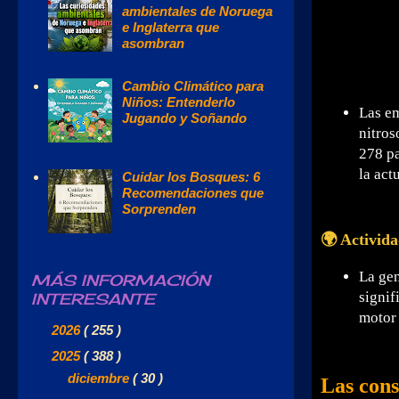
ambientales de Noruega
e Inglaterra que
asombran
Cambio Climático para
Niños: Entenderlo
Las em
Jugando y Soñando
nitros
278 pa
la act
Cuidar los Bosques: 6
Recomendaciones que
Sorprenden
🌍 Activid
La gen
MÁS INFORMACIÓN
signif
INTERESANTE
motor 
►
2026
( 255 )
▼
2025
( 388 )
►
diciembre
( 30 )
Las cons