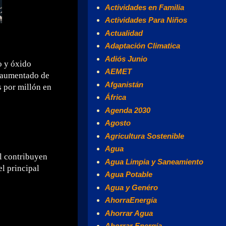
Actividades en Familia
Actividades Para Niños
Actualidad
Adaptación Climatica
Adiós Junio
o y óxido
AEMET
a aumentado de
Afganistán
 por millón en
África
Agenda 2030
Agosto
Agricultura Sostenible
Agua
al contribuyen
Agua Limpia y Saneamiento
l principal
Agua Potable
Agua y Genéro
AhorraEnergía
Ahorrar Agua
Ahorrar Energía