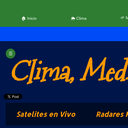
🌱 
🏠 Inicio
🌦️ Clima
☰
Clima, Medi
Satelites en Vivo
Radares 