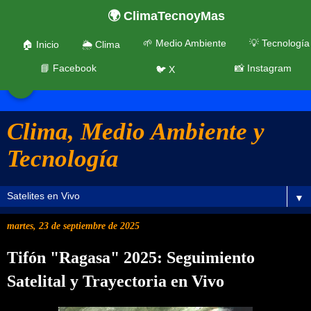
🌍 ClimaTecnoyMas
🌱 Medio Ambiente
💡 Tecnología
🏠 Inicio
🌦️ Clima
📘 Facebook
📸 Instagram
🐦 X
☰
Clima, Medio Ambiente y
Tecnología
▼
martes, 23 de septiembre de 2025
Tifón "Ragasa" 2025: Seguimiento
Satelital y Trayectoria en Vivo