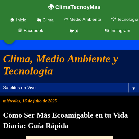
🌍 ClimaTecnoyMas
🌱 Medio Ambiente
💡 Tecnología
🏠 Inicio
🌦️ Clima
📘 Facebook
📸 Instagram
🐦 X
☰
Clima, Medio Ambiente y
Tecnología
▼
miércoles, 16 de julio de 2025
Cómo Ser Más Ecoamigable en tu Vida
Diaria: Guía Rápida