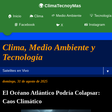
🌍 ClimaTecnoyMas
🌱 Medio Ambiente
💡 Tecnología
🏠 Inicio
🌦️ Clima
📘 Facebook
📸 Instagram
🐦 X
☰
Clima, Medio Ambiente y
Tecnología
▼
domingo, 31 de agosto de 2025
El Océano Atlántico Podría Colapsar:
Caos Climático