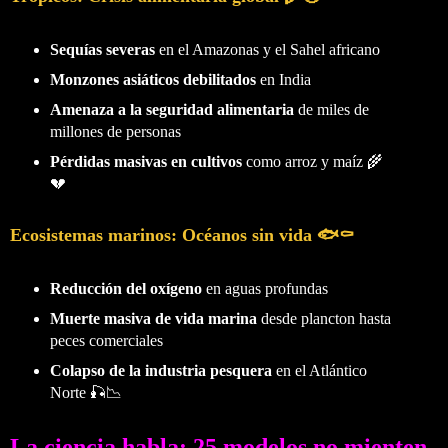
Sequías severas
en el Amazonas y el Sahel africano
Monzones asiáticos debilitados
en India
Amenaza a la seguridad alimentaria
de miles de
millones de personas
Pérdidas masivas en cultivos
como arroz y maíz 🌾
💔
Ecosistemas marinos: Océanos sin vida 🐟⚰️
Reducción del oxígeno
en aguas profundas
Muerte masiva de vida marina
desde plancton hasta
peces comerciales
Colapso de la industria pesquera
en el Atlántico
Norte 🎣📉
La ciencia habla: 25 modelos no mienten