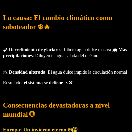
La causa: El cambio climático como
saboteador ❄️🔥
🧊
Derretimiento de glaciares
: Libera agua dulce masiva 🌧️
Más
precipitaciones
: Diluyen el agua salada del océano
⚖️
Densidad alterada
: El agua dulce impide la circulación normal
Resultado:
el sistema se detiene
🔧❌
Consecuencias devastadoras a nivel
mundial 🌐
Europa: Un invierno eterno ❄️🥶