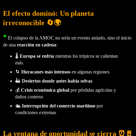
El efecto dominó: Un planeta
irreconocible 🔄🌍
*
El colapso de la AMOC no sería un evento aislado, sino el inicio
de una
reacción en cadena
:
🌡️
Europa se enfría
mientras los trópicos se calientan
más.
🌀
Huracanes más intensos
en algunas regiones
🏜️
Desiertos donde antes había selvas
💰
Crisis económica global
por pérdidas agrícolas y
daños costeros
🛳️
Interrupción del comercio marítimo
por
condiciones extremas
La ventana de oportunidad se cierra ⏰🚪