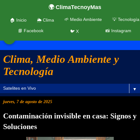
🌍 ClimaTecnoyMas
🌱 Medio Ambiente
💡 Tecnología
🏠 Inicio
🌦️ Clima
📘 Facebook
📸 Instagram
🐦 X
☰
Clima, Medio Ambiente y
Tecnología
▼
jueves, 7 de agosto de 2025
Contaminación invisible en casa: Signos y
Soluciones