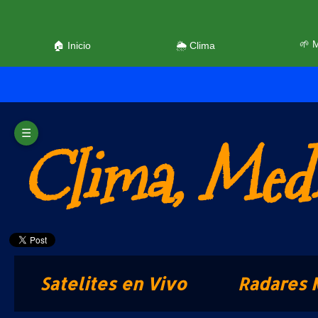
🌱 
🏠 Inicio
🌦️ Clima
☰
Clima, Medi
Satelites en Vivo
Radares 