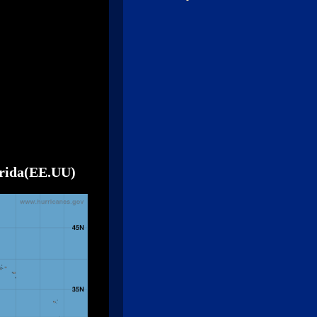
orida(EE.UU)