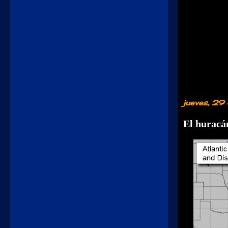
jueves, 29
El huracá