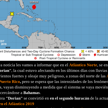
a noticia les vamos a informar que en el
Atlántico Norte
, se e
orian"
, la cual estuvo afectando en los últimos días con lluvias
vientos fuertes y oleaje muy peligroso, a zonas del norte de las
Puerto Rico
,
pero se espera que las intensidades de los fenóme
, vayan disminuyendo a medida que el sistema se vaya moviénd
acercándose a
Bahamas
.
era
"Dorian"
se convirtió en
en el segundo huracán
de la actu
n el Atlántico 2019