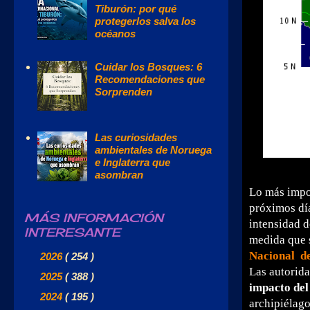
Tiburón: por qué
protegerlos salva los
océanos
Cuidar los Bosques: 6
Recomendaciones que
Sorprenden
Las curiosidades
ambientales de Noruega
e Inglaterra que
asombran
Lo más impo
próximos día
MÁS INFORMACIÓN
intensidad d
INTERESANTE
medida que 
Nacional d
►
2026
( 254 )
Las autorid
►
2025
( 388 )
impacto de
►
2024
( 195 )
archipiélago