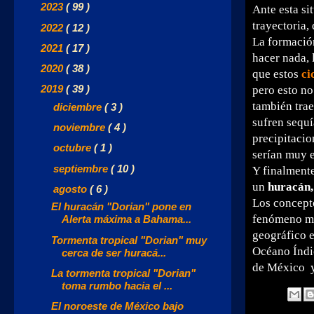
►
2023
( 99 )
Ante esta si
trayectoria,
►
2022
( 12 )
La formació
►
2021
( 17 )
hacer nada, 
►
2020
( 38 )
que estos
ci
▼
2019
( 39 )
pero esto no
también trae
►
diciembre
( 3 )
sufren sequ
►
noviembre
( 4 )
precipitacio
►
octubre
( 1 )
serían muy e
►
septiembre
( 10 )
Y finalmente
un
huracán, 
▼
agosto
( 6 )
Los concepto
El huracán "Dorian" pone en
fenómeno me
Alerta máxima a Bahama...
geográfico e
Tormenta tropical "Dorian" muy
Océano Índic
cerca de ser huracá...
de México y
La tormenta tropical "Dorian"
toma rumbo hacia el ...
El noroeste de México bajo