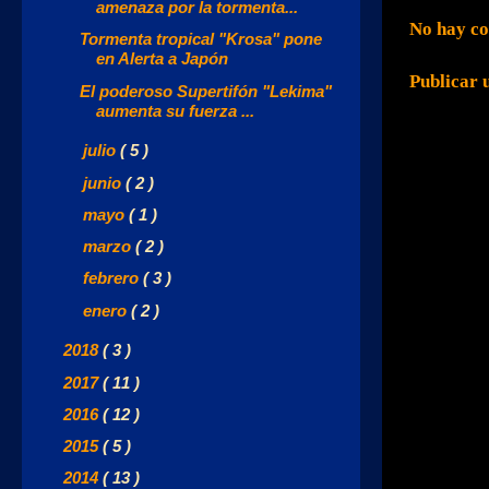
amenaza por la tormenta...
No hay co
Tormenta tropical "Krosa" pone
en Alerta a Japón
Publicar 
El poderoso Supertifón "Lekima"
aumenta su fuerza ...
►
julio
( 5 )
►
junio
( 2 )
►
mayo
( 1 )
►
marzo
( 2 )
►
febrero
( 3 )
►
enero
( 2 )
►
2018
( 3 )
►
2017
( 11 )
►
2016
( 12 )
►
2015
( 5 )
►
2014
( 13 )