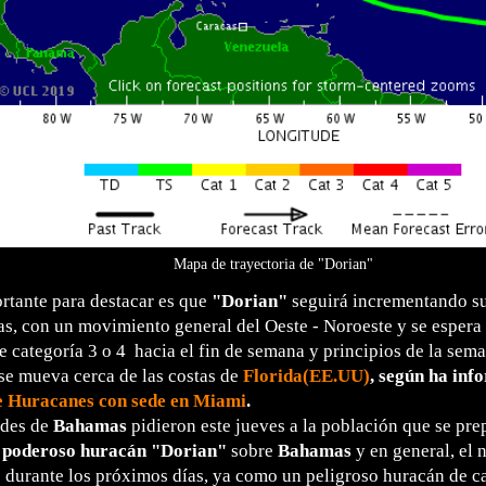
Mapa de trayectoria de "Dorian"
rtante para destacar es que
"Dorian"
seguirá incrementando su
s, con un movimiento general del Oeste - Noroeste y se espera
e categoría 3 o 4 hacia el fin de semana y principios de la sem
se mueva cerca de las costas de
Florida(EE.UU)
, según ha in
e Huracanes con sede en Miami
.
ades de
Bahamas
pidieron este jueves a la población que se pre
l poderoso huracán "Dorian"
sobre
Bahamas
y en general, el n
 durante los próximos días, ya como un peligroso huracán de ca