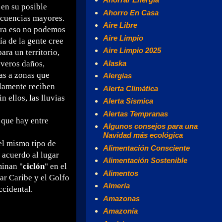
 en su posible
Ahorro En Casa
ecuencias mayores.
Aire Libre
tra eso no podemos
Aire Limpio
ía de la gente cree
Aire Limpio 2025
ra un territorio,
everos daños,
Alaska
as a zonas que
Alergias
lamente reciben
Alerta Climática
 ellos, las lluvias
Alerta Sismica
Alertas Tempranas
a que hay entre
Algunos consejos para una
Navidad más ecológica
el mismo tipo de
Alimentación Consciente
acuerdo al lugar
Alimentación Sostenible
minan "
ciclón
" en el
Alimentos
Mar Caribe y el Golfo
Almería
ccidental.
Amazonas
Amazonía