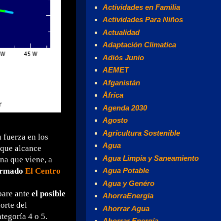
Actividades en Familia
Actividades Para Niños
Actualidad
Adaptación Climatica
Adiós Junio
AEMET
Afganistán
África
Agenda 2030
Agosto
Agricultura Sostenible
 fuerza en los
Agua
 que alcance
Agua Limpia y Saneamiento
ana que viene, a
formado
El Centro
Agua Potable
Agua y Genéro
pare ante
el posible
AhorraEnergía
orte del
Ahorrar Agua
tegoría 4 o 5.
Ahorrar Energía