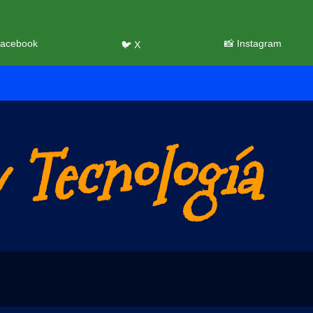
Facebook
📸 Instagram
🐦 X
 Tecnología