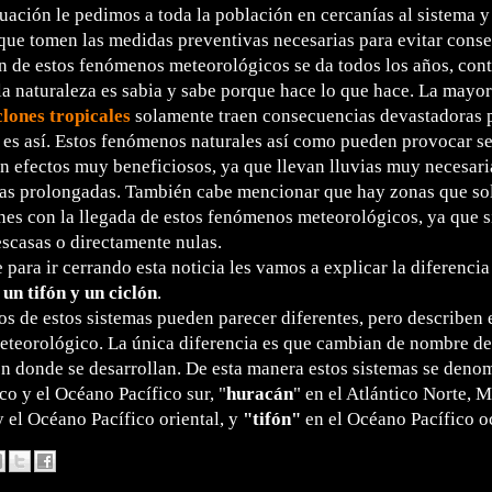
tuación le pedimos a toda la población en cercanías al sistema y
 que tomen las medidas preventivas necesarias para evitar cons
n de estos fenómenos meteorológicos se da todos los años, con
la naturaleza es sabia y sabe porque hace lo que hace. La mayor
clones tropicales
solamente traen consecuencias devastadoras pa
 es así. Estos fenómenos naturales así como pueden provocar s
n efectos muy beneficiosos, ya que llevan lluvias muy necesari
ías prolongadas. También cabe mencionar que hay zonas que so
nes con la llegada de estos fenómenos meteorológicos, ya que sin
scasas o directamente nulas.
 para ir cerrando esta noticia les vamos a explicar la diferenci
un tifón y un ciclón
.
s de estos sistemas pueden parecer diferentes, pero describen 
teorológico. La única diferencia es que cambian de nombre de 
n donde se desarrollan. De esta manera estos sistemas se deno
o y el Océano Pacífico sur, "
huracán
" en el Atlántico Norte, 
 el Océano Pacífico oriental, y
"tifón"
en el Océano Pacífico o