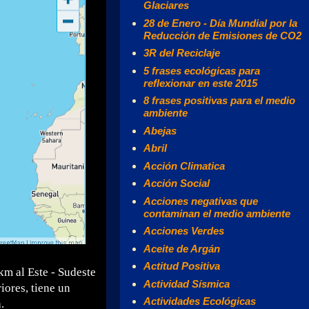
Glaciares
28 de Enero - Día Mundial por la
Reducción de Emisiones de CO2
3R del Reciclaje
5 frases ecológicas para
reflexionar en este 2015
8 frases positivas para el medio
ambiente
Abejas
Abril
Acción Climatica
Acción Social
Acciones negativas que
contaminan el medio ambiente
Acciones Verdes
Aceite de Argán
Actitud Positiva
km al Este - Sudeste
Actividad Sísmica
iores, tiene un
Actividades Ecológicas
.