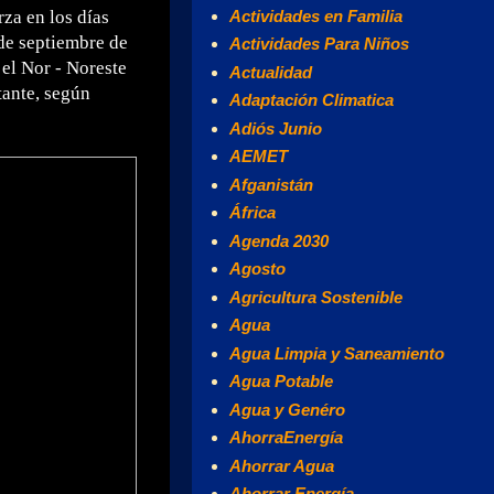
Actividades en Familia
za en los días
 de septiembre de
Actividades Para Niños
el Nor - Noreste
Actualidad
tante, según
Adaptación Climatica
Adiós Junio
AEMET
Afganistán
África
Agenda 2030
Agosto
Agricultura Sostenible
Agua
Agua Limpia y Saneamiento
Agua Potable
Agua y Genéro
AhorraEnergía
Ahorrar Agua
Ahorrar Energía