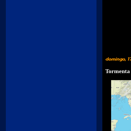
domingo, 1
Tormenta t