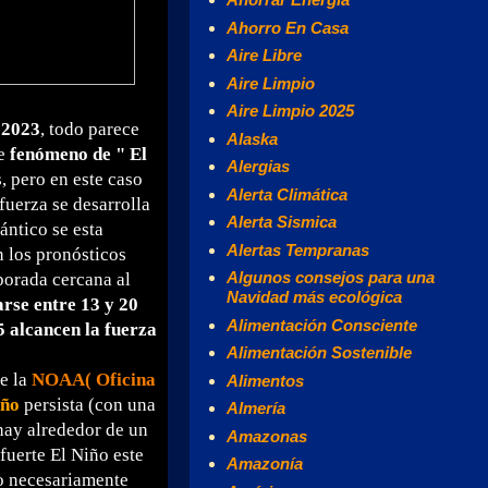
Ahorro En Casa
Aire Libre
Aire Limpio
Aire Limpio 2025
 2023
, todo parece
Alaska
te
fenómeno de " El
Alergias
, pero en este caso
Alerta Climática
fuerza se desarrolla
Alerta Sismica
ántico se esta
Alertas Tempranas
n los pronósticos
Algunos consejos para una
porada cercana al
Navidad más ecológica
rse entre 13 y 20
Alimentación Consciente
5 alcancen la fuerza
Alimentación Sostenible
de la
NOAA( Oficina
Alimentos
iño
persista (con una
Almería
hay alrededor de un
Amazonas
uerte El Niño este
Amazonía
no necesariamente