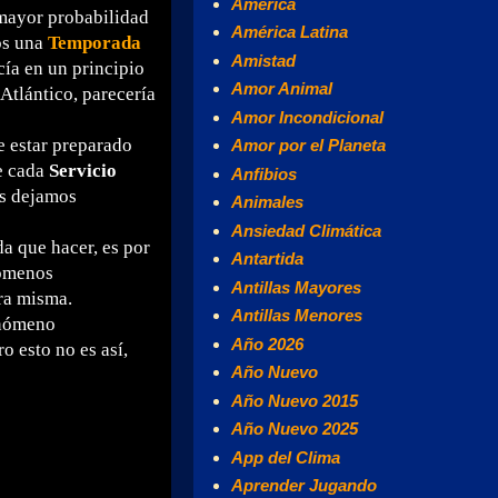
América
 mayor probabilidad
América Latina
os una
Temporada
Amistad
cía en un principio
Amor Animal
Atlántico, parecería
Amor Incondicional
e estar preparado
Amor por el Planeta
e cada
Servicio
Anfibios
s dejamos
Animales
Ansiedad Climática
da que hacer, es por
Antartida
nómenos
Antillas Mayores
rra misma.
Antillas Menores
enómeno
Año 2026
 esto no es así,
Año Nuevo
Año Nuevo 2015
Año Nuevo 2025
App del Clima
Aprender Jugando