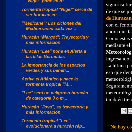
"Nigel" pone en Al...
significa fu
Tormenta tropical "Nigel" cerca de
de que se p
ser huracán en ...
de Huracane
"Medicane": Los ciclones del
con el fenó
Mediterráneo cada vez...
ahora que la
Huracán "Margot": Trayectoria y
Como estas s
más información
mediante el
Huracán "Lee" pone en Alerta a
Meteorológ
las Islas Bermudas
ingresando a
La importancia de los espacios
La última pa
verdes y sus benefi...
eso que dent
Activa el Atlántico y nace la
meteorológic
tormenta tropical "M...
Seguramente
meteorológic
"Lee" será un peligroso huracán
de categoría 3 o m...
también tien
Huracán "Jova", su trayectoria y
más información
Tormenta tropical "Lee"
evolucionará a huracán ráp...
No hay co