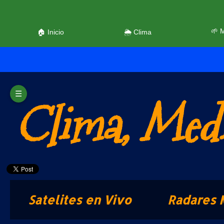
🌱 
🏠 Inicio
🌦️ Clima
☰
Clima, Medi
Satelites en Vivo
Radares 