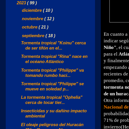
▼
2023
( 99 )
►
diciembre
( 10 )
►
noviembre
( 12 )
►
octubre
( 21 )
En cuanto a 
▼
septiembre
( 18 )
indicar seg
Tormenta tropical "Koinu" cerca
Niño"
, el c
de ser tifón en el...
para el
Atlá
Tormenta tropical "Rina" nace en
y finalmente
el océano Atlántico
empezando a 
Tormenta tropical "Philippe" va
recientes de
tomando rumbo haci...
promedio, c
Tormenta tropical "Philippe" se
tormenta no
mueve en soledad p...
de un hurac
La tormenta tropical "Ophelia"
Otra informa
cerca de tocar tier...
Nacional de
Insecticidas y su dañino impacto
probabilida
ambiental
71% de prob
El oleaje peligroso del Huracán
invierno(He