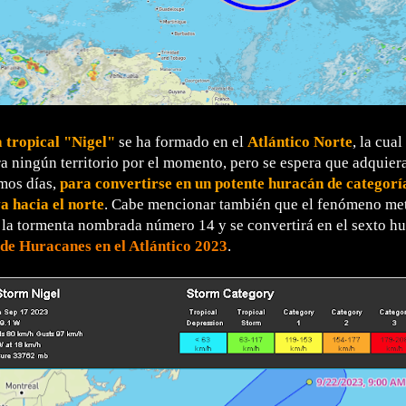
 tropical "Nigel"
se ha formado en el
Atlántico Norte
, la cua
 ningún territorio por el momento, pero se espera que adquier
mos días,
para convertirse en un potente huracán de categorí
a hacia el norte
. Cabe mencionar también que el fenómeno me
 la tormenta nombrada número 14 y se convertirá en el sexto hu
e Huracanes en el Atlántico 2023
.