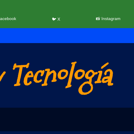
Facebook
📸 Instagram
🐦 X
 Tecnología