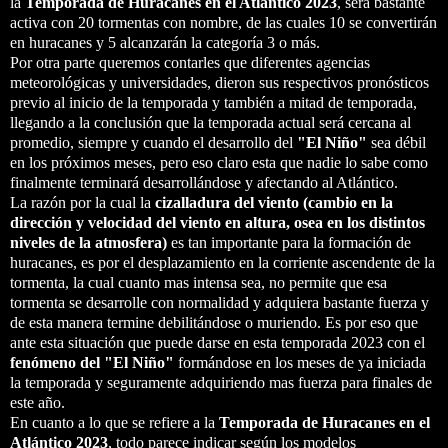
la
Temporada de Huracanes en el Atlántico 2023
, será bastante
activa con 20 tormentas con nombre, de las cuales 10 se convertirán
en huracanes y 5 alcanzarán la categoría 3 o más.
Por otra parte queremos contarles que diferentes agencias
meteorológicas y universidades, dieron sus respectivos pronósticos
previo al inicio de la temporada y también a mitad de temporada,
llegando a la conclusión que la temporada actual será cercana al
promedio, siempre y cuando el desarrollo del
"El Niño"
sea débil
en los próximos meses, pero eso claro esta que nadie lo sabe como
finalmente terminará desarrollándose y afectando al Atlántico.
La razón por la cual la
cizalladura del viento (cambio en la
dirección y velocidad del viento en altura, osea en los distintos
niveles de la atmosfera)
es tan importante para la formación de
huracanes, es por el desplazamiento en la corriente ascendente de la
tormenta, la cual cuanto mas intensa sea, no permite que esa
tormenta se desarrolle con normalidad y adquiera bastante fuerza y
de esta manera termine debilitándose o muriendo. Es por eso que
ante esta situación que puede darse en esta temporada 2023 con el
fenómeno del "El Niño"
formándose en los meses de ya iniciada
la temporada y seguramente adquiriendo mas fuerza para finales de
este año.
En cuanto a lo que se refiere a la
Temporada de Huracanes en el
Atlántico 2023
, todo parece indicar según los modelos