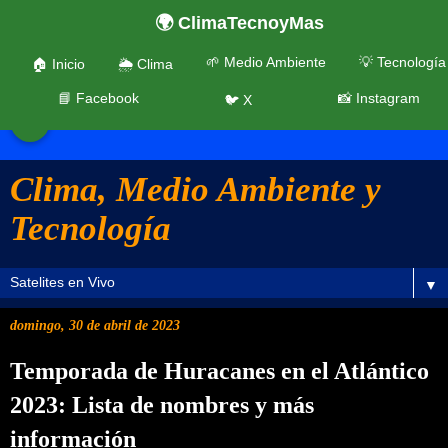
🌍 ClimaTecnoyMas
🌱 Medio Ambiente
💡 Tecnología
🏠 Inicio
🌦️ Clima
📘 Facebook
📸 Instagram
🐦 X
☰
Clima, Medio Ambiente y
Tecnología
▼
domingo, 30 de abril de 2023
Temporada de Huracanes en el Atlántico
2023: Lista de nombres y más
información