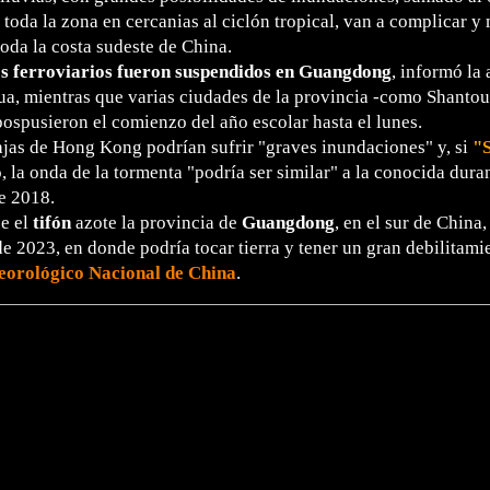
 toda la zona en cercanias al ciclón tropical, van a complicar y
toda la costa sudeste de China.
os ferroviarios fueron suspendidos en Guangdong
, informó la
ua, mientras que varias ciudades de la provincia -como Shantou
spusieron el comienzo del año escolar hasta el lunes.
jas de Hong Kong podrían sufrir "graves inundaciones" y, si
"
o, la onda de la tormenta "podría ser similar" a la conocida duran
e 2018.
ue el
tifón
azote la provincia de
Guangdong
, en el sur de China,
e 2023, en donde podría tocar tierra y tener un gran debilitami
orológico Nacional de China
.