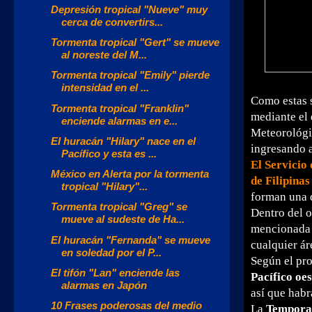
Depresión tropical "Nueve" muy
cerca de convertirs...
Tormenta tropical "Gert" se mueve
al noreste del M...
Tormenta tropical "Emily" pierde
intensidad en el ...
Como estas s
Tormenta tropical "Franklin"
mediante el 
enciende alarmas en e...
Meteorológ
El huracán "Hilary" nace en el
ingresando a
Pacífico y esta es ...
El Servicio
México en Alerta por la tormenta
de Filipina
tropical "Hilary"...
forman una d
Tormenta tropical "Greg" se
Dentro del 
mueve al sudeste de Ha...
mencionada y
El huracán "Fernanda" se mueve
cualquier ár
en soledad por el P...
Según el pro
El tifón "Lan" enciende las
Pacífico oe
alarmas en Japón
así que habr
10 Frases poderosas del medio
La
Temporad