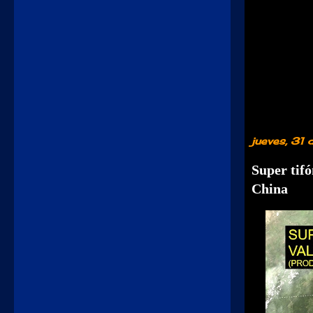
jueves, 31
Super tifó
China