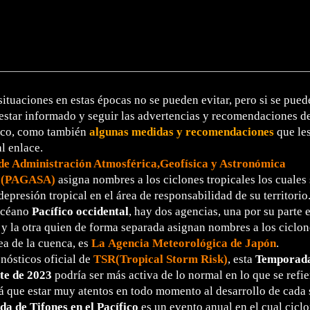
ituaciones en estas épocas no se pueden evitar, pero si se pued
estar informado y seguir las advertencias y recomendaciones d
ico, como también
algunas medidas y recomendaciones
que le
l enlace.
 de Administración Atmosférica,Geofísica y Astronómica
s (PAGASA)
asigna nombres a los ciclones tropicales los cuales
epresión tropical en el área de responsabilidad de su territorio
océano
Pacífico occidental
, hay dos agencias, una por su parte 
 la otra quien de forma separada asignan nombres a los ciclon
ea de la cuenca, es
La Agencia Meteorológica de Japón
.
nósticos oficial de
TSR(Tropical Storm Risk)
, esta
Temporada 
ste de 2023
podría ser más activa de lo normal en lo que se refi
á que estar muy atentos en todo momento al desarrollo de cada 
a de Tifones en el Pacífico
es un evento anual en el cual ciclo