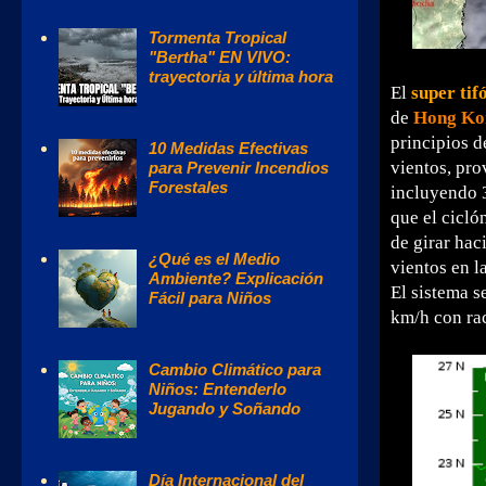
Tormenta Tropical
"Bertha" EN VIVO:
trayectoria y última hora
El
super tif
de
Hong Ko
principios d
10 Medidas Efectivas
vientos, pro
para Prevenir Incendios
Forestales
incluyendo 3
que el cicló
de girar hac
¿Qué es el Medio
vientos en l
Ambiente? Explicación
El sistema 
Fácil para Niños
km/h con rac
Cambio Climático para
Niños: Entenderlo
Jugando y Soñando
Día Internacional del