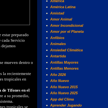
América
América Latina
Amistad
Amor Animal
Amor Incondicional
Amor por el Planeta
e estar preparado
Anfibios
e cada Servicio
Animales
s dejamos
Ansiedad Climática
Antartida
Antillas Mayores
 se mueven dentro o
.
Antillas Menores
es la recientemente
Año 2026
es tropicales en
Año Nuevo
Año Nuevo 2015
de Tifones en el
Año Nuevo 2025
ere a su promedio,
App del Clima
sistema.
Aprender Jugando
nes tropicales se