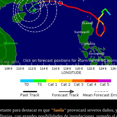
rtante para destacar es que
"Saola"
provocará severos daños, y
 lluvias, con grandes posibilidades de inundaciones, sumado al