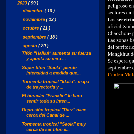
▼
2023
( 99 )
peligroso en
►
diciembre
( 10 )
sectores en 
►
noviembre
( 12 )
Los
servici
oficial Xinh
►
octubre
( 21 )
Chaozhou- po
►
septiembre
( 18 )
Las zonas ba
▼
agosto
( 20 )
del territori
Tifón "Haikui" aumenta su fuerza
Mangkhut d
y apunta su mira ...
Se espera q
Super tifón "Saola" pierde
septiembre d
intensidad a medida que...
Centro Mete
Tormenta tropical "Idalia": mapa
de trayectoria y ...
El huracán "Franklin" le hará
sentir toda su inten...
Depresión tropical "Diez" nace
cerca del Canal de ...
Tormenta tropical "Saola" muy
cerca de ser tifón e...