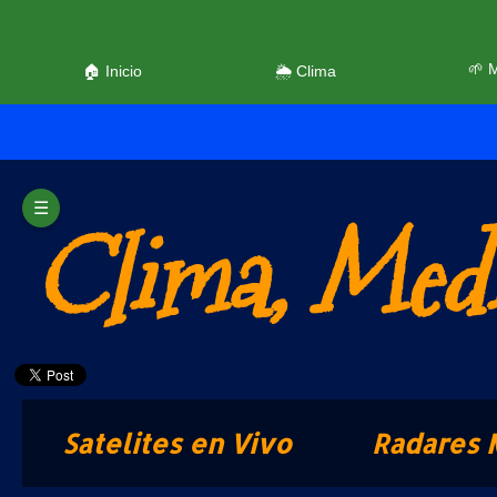
🌱 
🏠 Inicio
🌦️ Clima
☰
Clima, Medi
Satelites en Vivo
Radares 