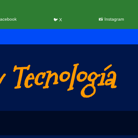
Facebook
📸 Instagram
🐦 X
 Tecnología