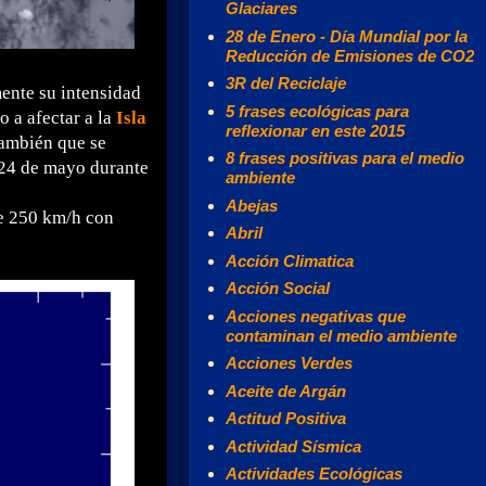
Glaciares
28 de Enero - Día Mundial por la
Reducción de Emisiones de CO2
3R del Reciclaje
ente su intensidad
5 frases ecológicas para
 a afectar a la
Isla
reflexionar en este 2015
ambién que se
8 frases positivas para el medio
s 24 de mayo durante
ambiente
Abejas
de 250 km/h con
Abril
Acción Climatica
Acción Social
Acciones negativas que
contaminan el medio ambiente
Acciones Verdes
Aceite de Argán
Actitud Positiva
Actividad Sísmica
Actividades Ecológicas