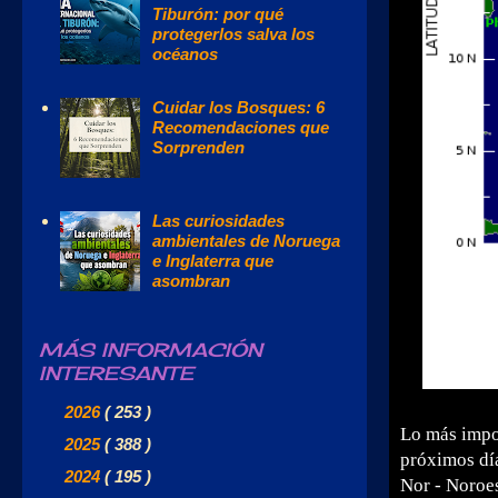
Tiburón: por qué
protegerlos salva los
océanos
Cuidar los Bosques: 6
Recomendaciones que
Sorprenden
Las curiosidades
ambientales de Noruega
e Inglaterra que
asombran
MÁS INFORMACIÓN
INTERESANTE
►
2026
( 253 )
Lo más impo
►
2025
( 388 )
próximos día
►
2024
( 195 )
Nor - Noroes