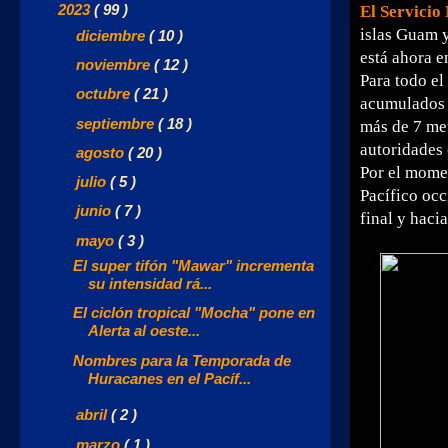
▼
2023
( 99 )
El Servicio
islas Guam y
►
diciembre
( 10 )
está ahora e
►
noviembre
( 12 )
Para todo el
►
octubre
( 21 )
acumulados 
►
septiembre
( 18 )
más de 7 met
autoridades 
►
agosto
( 20 )
Por el mome
►
julio
( 5 )
Pacífico occ
►
junio
( 7 )
final y hacia
▼
mayo
( 3 )
El super tifón "Mawar" incrementa
su intensidad rá...
El ciclón tropical "Mocha" pone en
Alerta al oeste...
Nombres para la Temporada de
Huracanes en el Pacíf...
►
abril
( 2 )
►
marzo
( 1 )