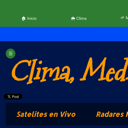
🌱 
🏠 Inicio
🌦️ Clima
☰
Clima, Medi
Satelites en Vivo
Radares 