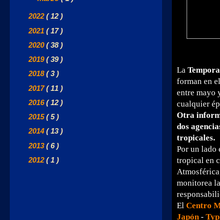
►
2022
( 12 )
►
2021
( 17 )
►
2020
( 38 )
►
2019
( 39 )
La
Temporad
►
2018
( 3 )
forman en e
►
2017
( 11 )
entre mayo 
►
2016
( 12 )
cualquier ép
Otra inform
►
2015
( 5 )
dos agencia
►
2014
( 13 )
tropicales.
►
2013
( 6 )
Por un lado
►
2012
( 1 )
tropical en 
Atmosférica,
monitorea la
responsabili
El
Centro M
Japón
-
Typ