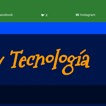
Facebook
📸 Instagram
🐦 X
 Tecnología