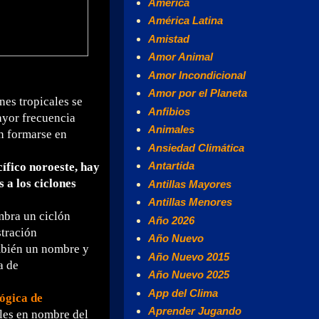
América
América Latina
Amistad
Amor Animal
Amor Incondicional
Amor por el Planeta
nes tropicales se
Anfibios
ayor frecuencia
Animales
n formarse en
Ansiedad Climática
Antartida
ífico noroeste, hay
a los ciclones
Antillas Mayores
Antillas Menores
ombra un ciclón
Año 2026
stración
Año Nuevo
ambién un nombre y
Año Nuevo 2015
a de
Año Nuevo 2025
App del Clima
ógica de
Aprender Jugando
les en nombre del