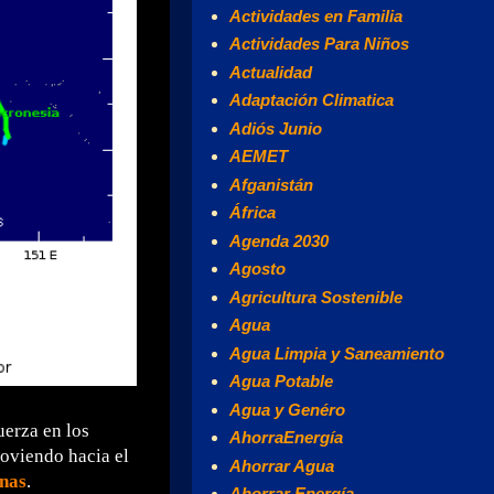
Actividades en Familia
Actividades Para Niños
Actualidad
Adaptación Climatica
Adiós Junio
AEMET
Afganistán
África
Agenda 2030
Agosto
Agricultura Sostenible
Agua
Agua Limpia y Saneamiento
Agua Potable
Agua y Genéro
erza en los
AhorraEnergía
moviendo hacia el
Ahorrar Agua
inas
.
Ahorrar Energía