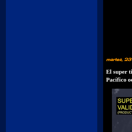
martes, 2
El super 
Pacífico o