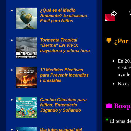
¿Qué es el Medio
Ambiente? Explicación
Fácil para Niños
🌳 ¿Por 
Tormenta Tropical
"Bertha" EN VIVO:
trayectoria y última hora
En 20
destac
10 Medidas Efectivas
ayuden
para Prevenir Incendios
Forestales
No es 
Cambio Climático para
💼 Bosqu
Niños: Entenderlo
Jugando y Soñando
*
El tema d
Día Internacional del