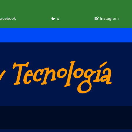
Facebook
📸 Instagram
🐦 X
 Tecnología