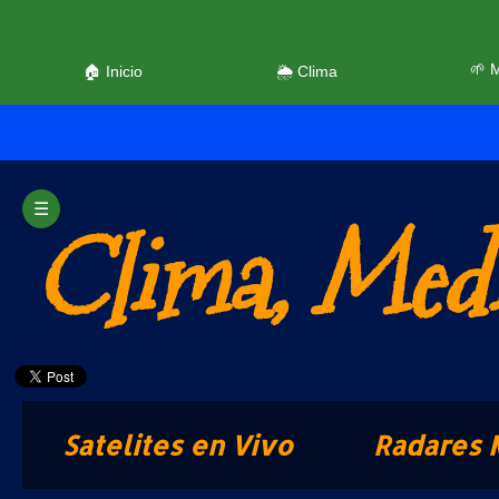
🌱 
🏠 Inicio
🌦️ Clima
☰
Clima, Medi
Satelites en Vivo
Radares 