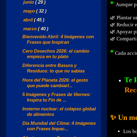
►
junio
( 29 )
*
Aunque pa
►
mayo
( 32 )
🌿 Plantar u
►
abril
( 45 )
🌿 Reducir 
▼
marzo
( 40 )
🌿 Apoyar p
Bienvenido Abril: 4 Imágenes con
🌿 Comparti
Frases que Inspiran
Cero Desechos 2026: el cambio
*
Cada acció
empieza en tu plato
Diferencia entre Basura y
Residuos: lo que no sabías
Te 
Hora del Planeta 2026: el gesto
que puede cambiarl...
Rec
5 Imágenes y Frases de Viernes:
Inspira tu Fin de ...
Invierno nuclear: el colapso global
de alimentos
✨ Un men
Día Mundial del Clima: 4 Imágenes
con Frases Impac...
Los bo