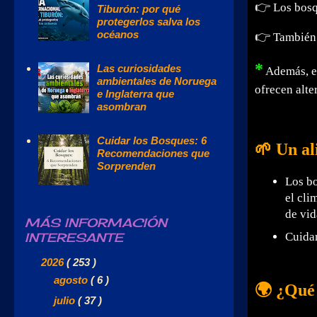
👉
Los bosq
Tiburón: por qué
protegerlos salva los
océanos
👉
También s
*
Las curiosidades
Además, en
ambientales de Noruega
ofrecen alte
e Inglaterra que
asombran
Cuidar los Bosques: 6
🌱 Un al
Recomendaciones que
Sorprenden
Los b
el cli
de vid
MÁS INFORMACIÓN
INTERESANTE
Cuidar
▼
2026
( 253 )
►
agosto
( 6 )
🌍 ¿Qué 
►
julio
( 37 )