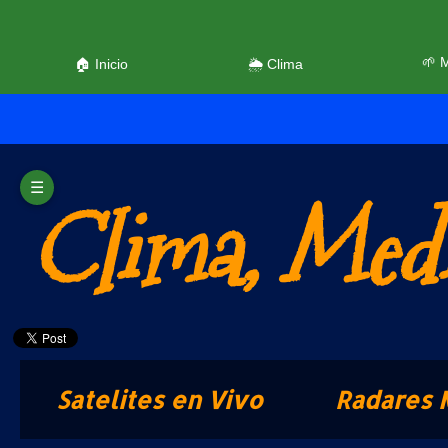
🌱 
🏠 Inicio
🌦️ Clima
☰
Clima, Medi
Satelites en Vivo
Radares 