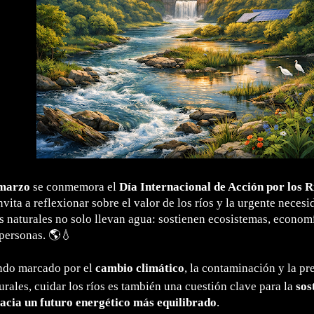
 marzo
se conmemora el
Día Internacional de Acción por los R
nvita a reflexionar sobre el valor de los ríos y la urgente necesi
as naturales no solo llevan agua: sostienen ecosistemas, economí
 personas. 🌎💧
do marcado por el
cambio climático
, la contaminación y la pr
urales, cuidar los ríos es también una cuestión clave para la
sos
hacia un futuro energético más equilibrado
.