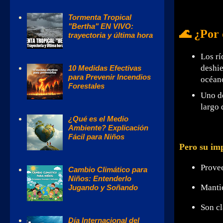
Tormenta Tropical
"Bertha" EN VIVO:
🌊 ¿Por 
trayectoria y última hora
Los rí
deshie
10 Medidas Efectivas
para Prevenir Incendios
océan
Forestales
Uno de
largo 
¿Qué es el Medio
Ambiente? Explicación
Fácil para Niños
Pero su im
Prove
Cambio Climático para
Niños: Entenderlo
Manti
Jugando y Soñando
Son cl
Día Internacional del