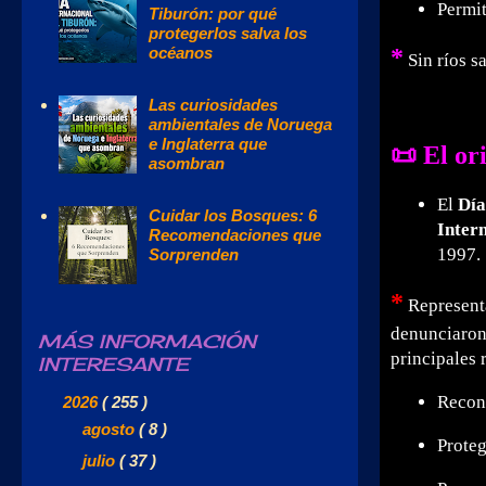
Permit
Tiburón: por qué
protegerlos salva los
*
océanos
Sin ríos sa
Las curiosidades
ambientales de Noruega
e Inglaterra que
📜 El or
asombran
El
Día
Cuidar los Bosques: 6
Inter
Recomendaciones que
1997.
Sorprenden
*
Represent
denunciaron 
MÁS INFORMACIÓN
principales 
INTERESANTE
Recon
▼
2026
( 255 )
►
agosto
( 8 )
Proteg
►
julio
( 37 )