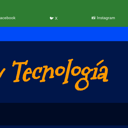
Facebook
📸 Instagram
🐦 X
 Tecnología