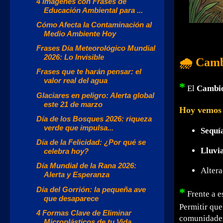
4 Imágenes con Frases de
Educación Ambiental para ...
Cómo Afecta la Contaminación al
Medio Ambiente Hoy
Frases Día Meteorológico Mundial
2026: Lo Invisible
🌧️ Camb
Frases que te harán pensar: el
valor real del agua
*
El
Cambio
Glaciares en peligro: Alerta global
este 21 de marzo
Hoy vemos 
Día de los Bosques 2026: riqueza
verde que impulsa...
Sequí
Día de la Felicidad: ¿Por qué se
Lluvia
celebra hoy?
Día Mundial de la Rana 2026:
Altera
Alerta y Esperanza
Día del Gorrión: la pequeña ave
*
Frente a e
que desaparece
Permitir qu
4 Formas Clave de Eliminar
comunidade
Microplásticos de tu Vida