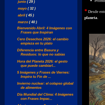
Promo
►
junio
( 29 )
►
mayo
( 32 )
*
Desde ento
►
abril
( 45 )
planeta
.
▼
marzo
( 40 )
Bienvenido Abril: 4 Imágenes con
Frases que Inspiran
Cero Desechos 2026: el cambio
empieza en tu plato
Diferencia entre Basura y
Residuos: lo que no sabías
Hora del Planeta 2026: el gesto
que puede cambiarl...
5 Imágenes y Frases de Viernes:
Inspira tu Fin de ...
Invierno nuclear: el colapso global
de alimentos
Día Mundial del Clima: 4 Imágenes
con Frases Impac...