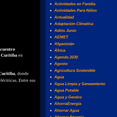
Actividades en Familia
Actividades Para Niños
Actualidad
Adaptación Climatica
Adiós Junio
AEMET
Afganistán
cuentro
África
n
Curitiba
en
Agenda 2030
Agosto
Agricultura Sostenible
Curitiba
, donde
Agua
léctricas. Entre sus
Agua Limpia y Saneamiento
Agua Potable
Agua y Genéro
AhorraEnergía
Ahorrar Agua
Ahorrar Energía