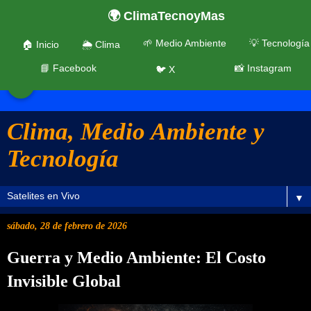
🌍 ClimaTecnoyMas
🌱 Medio Ambiente
💡 Tecnología
🏠 Inicio
🌦️ Clima
📘 Facebook
📸 Instagram
🐦 X
☰
Clima, Medio Ambiente y
Tecnología
▼
sábado, 28 de febrero de 2026
Guerra y Medio Ambiente: El Costo
Invisible Global