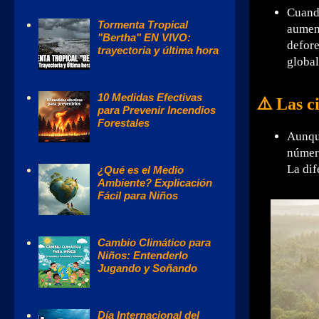
Cuando
Tormenta Tropical
aument
"Bertha" EN VIVO:
defore
trayectoria y última hora
global
10 Medidas Efectivas
⚠️ Las c
para Prevenir Incendios
Forestales
Aunque
número
La dif
¿Qué es el Medio
Ambiente? Explicación
Fácil para Niños
Cambio Climático para
Niños: Entenderlo
Jugando y Soñando
Día Internacional del