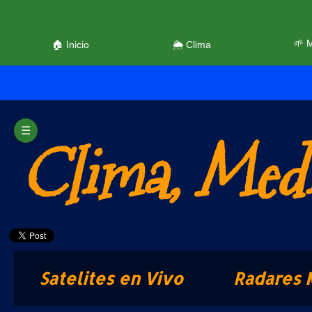
🌱 
🏠 Inicio
🌦️ Clima
☰
Clima, Medi
Satelites en Vivo
Radares 