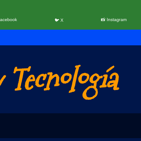
Facebook
📸 Instagram
🐦 X
 Tecnología