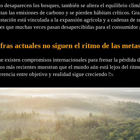
 desaparecen los bosques, también se altera el equilibrio climá
an las emisiones de carbono y se pierden hábitats críticos. Gra
stación está vinculada a la expansión agrícola y a cadenas de s
es que muchas veces pasan desapercibidas para el consumidor 
ifras actuales no siguen el ritmo de las meta
 existen compromisos internacionales para frenar la pérdida d
s más recientes muestran que el mundo aún está lejos del ritm
erencia entre objetivo y realidad sigue creciendo 📉