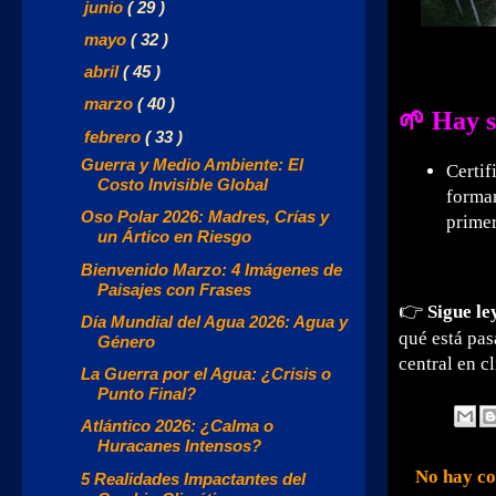
►
junio
( 29 )
►
mayo
( 32 )
►
abril
( 45 )
►
marzo
( 40 )
🌱 Hay s
▼
febrero
( 33 )
Guerra y Medio Ambiente: El
Certif
Costo Invisible Global
forman
Oso Polar 2026: Madres, Crías y
primer
un Ártico en Riesgo
Bienvenido Marzo: 4 Imágenes de
Paisajes con Frases
👉
Sigue le
Día Mundial del Agua 2026: Agua y
qué está pas
Género
central en c
La Guerra por el Agua: ¿Crisis o
Punto Final?
Atlántico 2026: ¿Calma o
Huracanes Intensos?
No hay co
5 Realidades Impactantes del