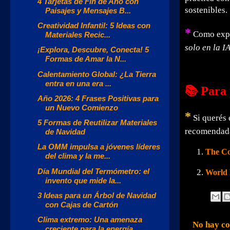
4 Tarjetas de Fin de Año con
sostenibles.
Paisajes y Mensajes B...
Creatividad Infantil: 5 Ideas con
*
Como expr
Materiales Recic...
solo en la I
¡Explora, Descubre, Conecta! 5
Formas de Amar la N...
Calentamiento Global: ¿La Tierra
entra en una era ...
📚 Para
Año 2026: 4 Frases Positivas para
un Nuevo Comienzo
*
Si querés 
5 Formas de Reutilizar Materiales
recomendada
de Navidad
La OMM impulsa a jóvenes líderes
The Co
del clima y la me...
Día Mundial del Termómetro: el
World
invento que mide la...
3 Ideas para un Árbol de Navidad
con Cajas de Cartón
Clima extremo: Una amenaza
No hay co
creciente para la energía