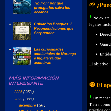
Tiburón: por qué
🌱 ¿Pued
protegerlos salva los
océanos
*
No existe 
Cuidar los Bosques: 6
legales incl
Recomendaciones que
Sorprenden
Derec
Guardi
Las curiosidades
ambientales de Noruega
Entida
e Inglaterra que
asombran
El objetivo: 
MÁS INFORMACIÓN
INTERESANTE
🧿 El ap
►
2026
( 253 )
*
Un mensaje
▼
2025
( 388 )
Tierra como 
▼
diciembre
( 30 )
práctica con