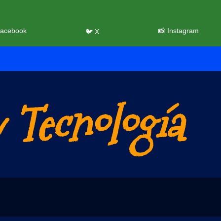
Facebook
📸 Instagram
🐦 X
 Tecnología