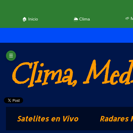
🌱 
🏠 Inicio
🌦️ Clima
☰
Clima, Medi
Satelites en Vivo
Radares 