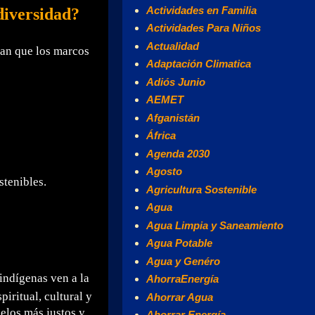
Actividades en Familia
diversidad?
Actividades Para Niños
Actualidad
dan que los marcos
Adaptación Climatica
Adiós Junio
AEMET
Afganistán
África
Agenda 2030
Agosto
stenibles.
Agricultura Sostenible
Agua
Agua Limpia y Saneamiento
Agua Potable
Agua y Genéro
indígenas ven a la
AhorraEnergía
iritual, cultural y
Ahorrar Agua
elos más justos y
Ahorrar Energía