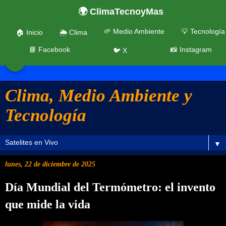
🌍 ClimaTecnoyMas
🌱 Medio Ambiente
💡 Tecnología
🏠 Inicio
🌦️ Clima
📘 Facebook
📸 Instagram
🐦 X
☰
Clima, Medio Ambiente y
Tecnología
▼
lunes, 22 de diciembre de 2025
Día Mundial del Termómetro: el invento
que mide la vida