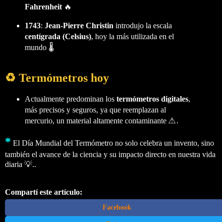
Fahrenheit
🔥
1743
:
Jean-Pierre Christin
introdujo la escala
centígrada (Celsius)
, hoy la más utilizada en el
mundo 🌡️
♻️ Termómetros hoy
Actualmente predominan los
termómetros digitales
,
más precisos y seguros, ya que reemplazan al
mercurio, un material altamente contaminante ⚠️.
*
El Día Mundial del Termómetro no solo celebra un invento, sino
también el avance de la ciencia y su impacto directo en nuestra vida
diaria 💡..
Compartí este artículo:
Facebook