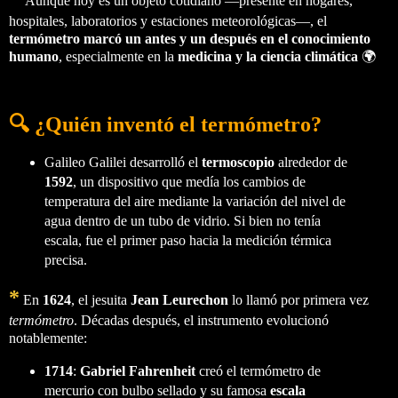
Aunque hoy es un objeto cotidiano —presente en hogares,
hospitales, laboratorios y estaciones meteorológicas—, el
termómetro marcó un antes y un después en el conocimiento
humano
, especialmente en la
medicina y la ciencia climática
🌍
🔍 ¿Quién inventó el termómetro?
Galileo Galilei desarrolló el
termoscopio
alrededor de
1592
, un dispositivo que medía los cambios de
temperatura del aire mediante la variación del nivel de
agua dentro de un tubo de vidrio. Si bien no tenía
escala, fue el primer paso hacia la medición térmica
precisa.
*
En
1624
, el jesuita
Jean Leurechon
lo llamó por primera vez
termómetro
. Décadas después, el instrumento evolucionó
notablemente:
1714
:
Gabriel Fahrenheit
creó el termómetro de
mercurio con bulbo sellado y su famosa
escala