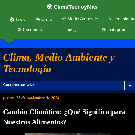
🌍 ClimaTecnoyMas
🌱 Medio Ambiente
💡 Tecnología
🏠 Inicio
🌦️ Clima
📘 Facebook
📸 Instagram
🐦 X
☰
Clima, Medio Ambiente y
Tecnología
▼
jueves, 21 de noviembre de 2024
Cambio Climático: ¿Qué Significa para
Nuestros Alimentos?