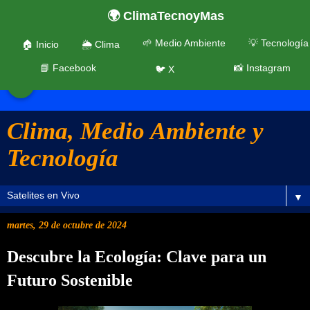
🌍 ClimaTecnoyMas
🌱 Medio Ambiente
💡 Tecnología
🏠 Inicio
🌦️ Clima
📘 Facebook
📸 Instagram
🐦 X
☰
Clima, Medio Ambiente y
Tecnología
▼
martes, 29 de octubre de 2024
Descubre la Ecología: Clave para un
Futuro Sostenible