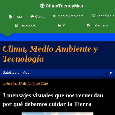
🌍 ClimaTecnoyMas
🌱 Medio Ambiente
💡 Tecnología
🏠 Inicio
🌦️ Clima
📘 Facebook
📸 Instagram
🐦 X
☰
Clima, Medio Ambiente y
Tecnología
▼
miércoles, 17 de junio de 2026
3 mensajes visuales que nos recuerdan
por qué debemos cuidar la Tierra