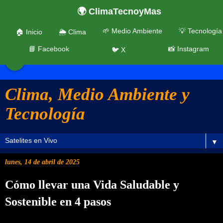
🌍 ClimaTecnoyMas
🌱 Medio Ambiente
💡 Tecnología
🏠 Inicio
🌦️ Clima
📘 Facebook
📸 Instagram
🐦 X
☰
Clima, Medio Ambiente y
Tecnología
▼
lunes, 14 de abril de 2025
Cómo llevar una Vida Saludable y
Sostenible en 4 pasos