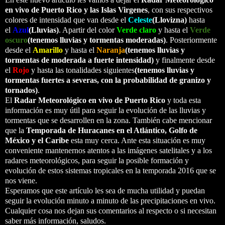
en vivo de Puerto Rico y las Islas Virgenes
, con sus respectivos
colores de intensidad que van desde el
Celeste
(Llovizna)
hasta
el
Azul
(Lluvias)
. Apartir del color
Verde claro
y hasta el
Verde
oscuro
(tenemos lluvias y tormentas moderadas)
. Posteriormente
desde el
Amarillo
y hasta el
Naranja
(tenemos lluvias y
tormentas de moderada a fuerte intensidad)
y finalmente desde
el
Rojo
y hasta las tonalidades siguientes
(tenemos lluvias y
tormentas fuertes a severas, con la probabilidad de granizo y
tornados)
.
El
Radar Meteorológico en vivo de Puerto Rico
y toda esta
información es muy útil para seguir la evolución de las lluvias y
tormentas que se desarrollen en la zona. También cabe mencionar
que la
Temporada de Huracanes en el Atlántico, Golfo de
México y el Caribe
esta muy cerca. Ante esta situación es muy
conveniente mantenernos atentos a las imágenes satelitales y a los
radares meteorológicos, para seguir la posible formación y
evolución de estos sistemas tropicales en la temporada 2016 que se
nos viene.
Esperamos que este artículo les sea de mucha utilidad y puedan
seguir la evolución minuto a minuto de las precipitaciones en vivo.
Cualquier cosa nos dejan sus comentarios al respecto o si necesitan
saber más información, saludos.