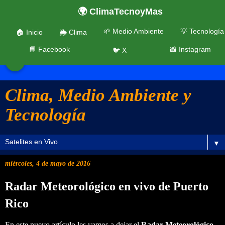
🌍 ClimaTecnoyMas
🌱 Medio Ambiente
💡 Tecnología
🏠 Inicio
🌦️ Clima
📘 Facebook
📸 Instagram
🐦 X
☰
Clima, Medio Ambiente y
Tecnología
▼
miércoles, 4 de mayo de 2016
Radar Meteorológico en vivo de Puerto
Rico
En este nuevo artículo les vamos a dejar el
Radar Meteorológico